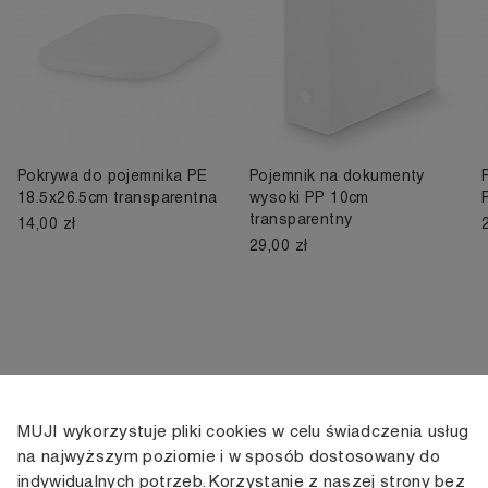
Pokrywa do pojemnika PE
Pojemnik na dokumenty
18.5x26.5cm transparentna
wysoki PP 10cm
transparentny
14,00 zł
29,00 zł
MUJI wykorzystuje pliki cookies w celu świadczenia usług
KONTAKT
KONTO
INFORMACJE
na najwyższym poziomie i w sposób dostosowany do
indywidualnych potrzeb. Korzystanie z naszej strony bez