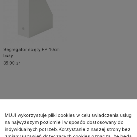
Segregator ścięty PP 10cm
biały
35,00 zł
MUJI wykorzystuje pliki cookies w celu świadczenia usług
KONTAKT
KONTO
INFORMACJE
na najwyższym poziomie i w sposób dostosowany do
indywidualnych potrzeb. Korzystanie z naszej strony bez
+48 505 166 958
Moje konto
Dostawa
zmiany ustawień dotyczących cookies oznacza, że będą