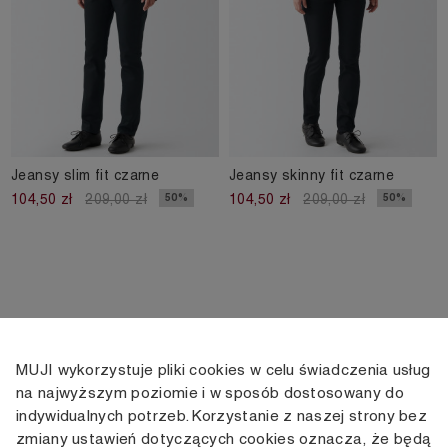
Jeansy slim fit czarne
Jeansy skinny fit czarne
50%
50%
104,50 zł
209,00 zł
104,50 zł
209,00 zł
MUJI wykorzystuje pliki cookies w celu świadczenia usług
KONTAKT
KONTO
INFORMACJE
na najwyższym poziomie i w sposób dostosowany do
indywidualnych potrzeb. Korzystanie z naszej strony bez
+48 505 166 958
Moje konto
Dostawa
zmiany ustawień dotyczących cookies oznacza, że będą
zamowienia@muji.com.pl