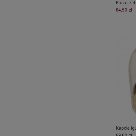
Bluza z d
84,50 zł
Kapcie ig
69,00 zł