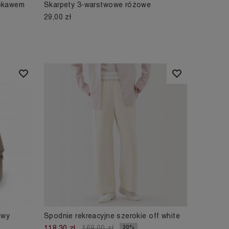
rękawem
Skarpety 3-warstwowe różowe
29,00 zł
owy
Spodnie rekreacyjne szerokie off white
30%
118,30 zł
169,00 zł