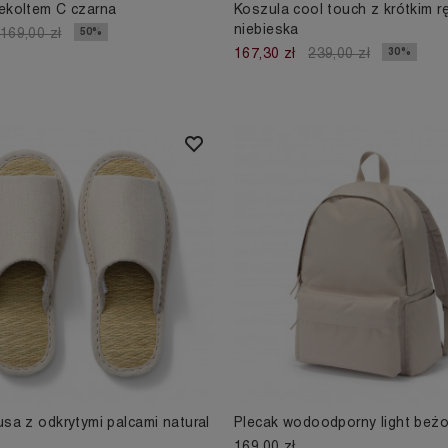
ekoltem C czarna
Koszula cool touch z krótkim 
niebieska
50%
169,00 zł
30%
167,30 zł
239,00 zł
usa z odkrytymi palcami natural
Plecak wodoodporny light beż
169,00 zł