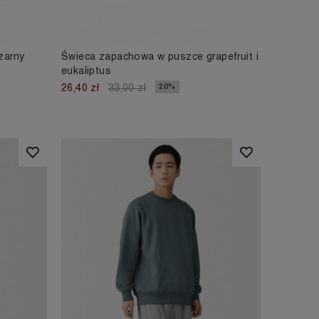
zarny
Świeca zapachowa w puszce grapefruit i
eukaliptus
20%
26,40 zł
33,00 zł