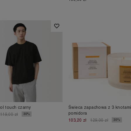
ool touch czarny
Świeca zapachowa z 3 knotami 
pomidora
30%
119,00 zł
20%
103,20 zł
129,00 zł