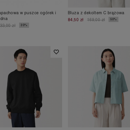
apachowa w puszce ogórek i
Bluza z dekoltem C brązowa
odna
50%
84,50 zł
169,00 zł
20%
33,00 zł