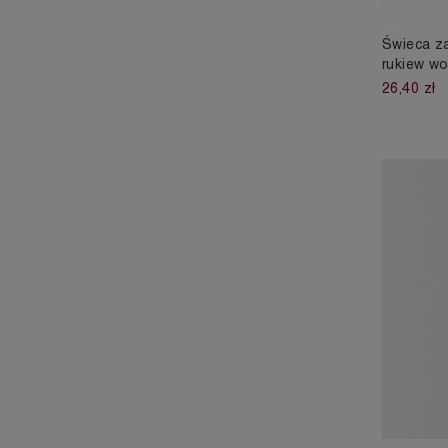
Świeca z
rukiew w
26,40 zł