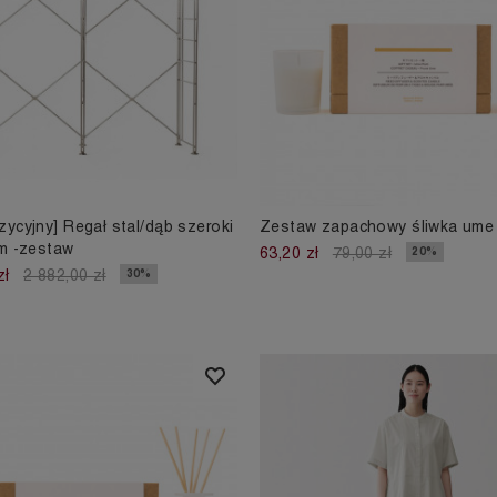
ycyjny] Regał stal/dąb szeroki
Zestaw zapachowy śliwka ume
em -zestaw
20%
63,20 zł
79,00 zł
30%
zł
2 882,00 zł