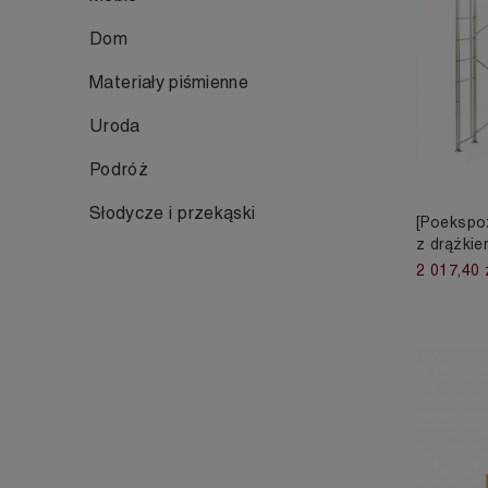
Dom
Materiały piśmienne
Uroda
Podróż
Słodycze i przekąski
[Poekspoz
z drążki
2 017,40 