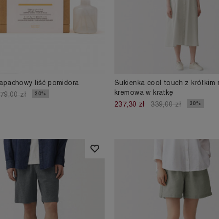
apachowy liść pomidora
Sukienka cool touch z krótkim
kremowa w kratkę
20%
79,00 zł
30%
237,30 zł
339,00 zł