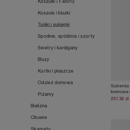
Koszulki i t-shirty
Koszule i bluzki
Tuniki i sukienki
Spodnie, spódnice i szorty
Swetry i kardigany
Bluzy
Kurtki i płaszcze
Odzież domowa
Sukienka 
kremowa 
Piżamy
237,30 zł
Bielizna
Obuwie
Skarpety