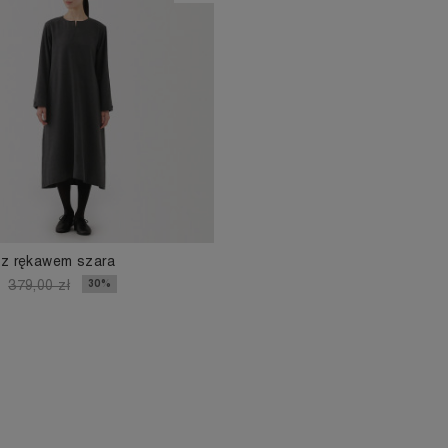
 z rękawem szara
30%
379,00 zł