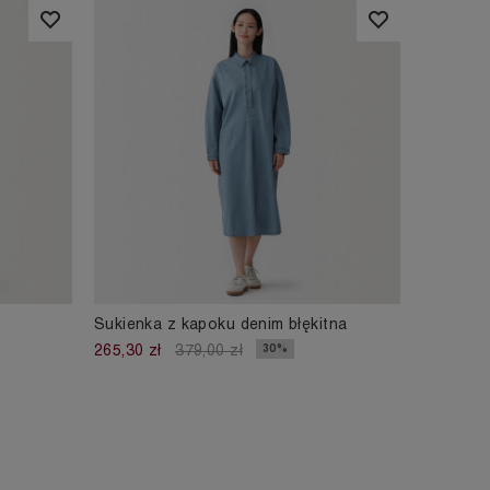
Sukienka z kapoku denim błękitna
30%
265,30 zł
379,00 zł