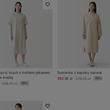
cool touch z krótkim rękawem
Sukienka z kapoku natural
w kratkę
30%
265,30 zł
379,00 zł
30%
339,00 zł