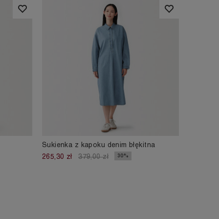
Sukienka z kapoku denim błękitna
30%
265,30 zł
379,00 zł