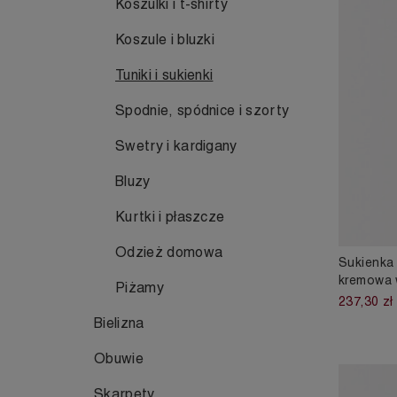
Koszulki i t-shirty
Koszule i bluzki
Tuniki i sukienki
Spodnie, spódnice i szorty
Swetry i kardigany
Bluzy
Kurtki i płaszcze
Odzież domowa
Sukienka 
kremowa 
Piżamy
237,30 zł
Bielizna
Obuwie
Skarpety