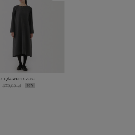
 z rękawem szara
30%
379,00 zł