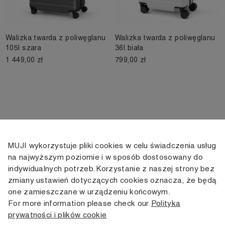
Walizka twarda z poliwęglanu
Walizka twarda z poliwęglanu
105l szara
36l biała
1 449,00 zł
799,00 zł
MUJI wykorzystuje pliki cookies w celu świadczenia usług
KONTAKT
KONTO
INFORMACJE
na najwyższym poziomie i w sposób dostosowany do
indywidualnych potrzeb. Korzystanie z naszej strony bez
+48 505 166 958
Moje konto
Dostawa
zmiany ustawień dotyczących cookies oznacza, że będą
zamowienia@muji.com.pl
Historia
Zwroty i wymiana
one zamieszczane w urządzeniu końcowym.
zamówień
Regulamin
For more information please check our
Polityka
Infolinia czynna
od poniedziałku do piątku
prywatności i plików cookie
Polityka
w godzinach 10:00 -16:00