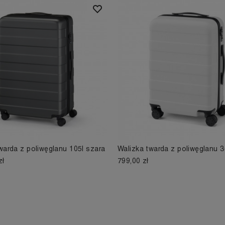
warda z poliwęglanu 105l szara
Walizka twarda z poliwęglanu 36
zł
799,00 zł