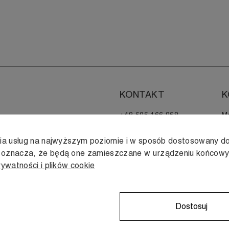
KONTAKT
K
+48 505 166 958
M
zamowienia@muji.com.pl
H
nia usług na najwyższym poziomie i w sposób dostosowany do
Infolinia czynna
s oznacza, że będą one zamieszczane w urządzeniu końcow
od poniedziałku do piątku
rywatności i plików cookie
w godzinach 10:00 -16:00
Dostosuj