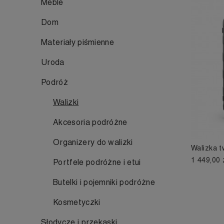
Meble
Dom
Materiały piśmienne
Uroda
Podróż
Walizki
Akcesoria podróżne
Organizery do walizki
Walizka t
1 449,00 
Portfele podróżne i etui
Butelki i pojemniki podróżne
Kosmetyczki
Słodycze i przekąski