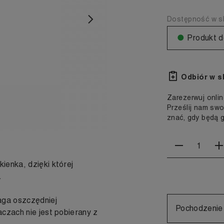
Dostępność w sk
Następny
●
Produkt d
Odbiór w s
Zarezerwuj onlin
Prześlij nam swo
znać, gdy będą 
ienka, dzięki której
.
aga oszczędniej
Pochodzenie
czach nie jest pobierany z