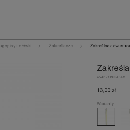
ugopisy i ołówki
Zakreślacze
Zakreślacz dwustro
Zakreśla
4548718654543
13,00 zł
Warianty