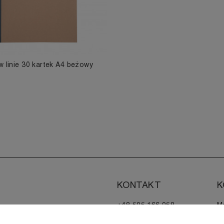
w linie 30 kartek A4 beżowy
KONTAKT
K
+48 505 166 958
M
zamowienia@muji.com.pl
H