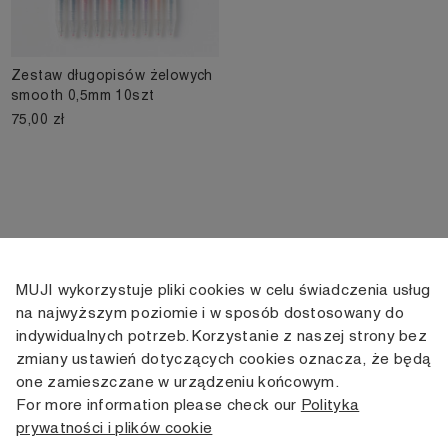
Zestaw długopisów żelowych
smooth 0,5mm 10szt
75,00 zł
MUJI wykorzystuje pliki cookies w celu świadczenia usług
KONTAKT
KONTO
INFORMACJE
na najwyższym poziomie i w sposób dostosowany do
indywidualnych potrzeb. Korzystanie z naszej strony bez
+48 505 166 958
Moje konto
Dostawa
zmiany ustawień dotyczących cookies oznacza, że będą
zamowienia@muji.com.pl
Historia
Zwroty i wymiana
one zamieszczane w urządzeniu końcowym.
zamówień
Regulamin
For more information please check our
Polityka
Infolinia czynna
od poniedziałku do piątku
prywatności i plików cookie
Polityka
w godzinach 10:00 -16:00