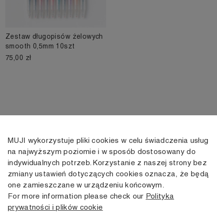
Zestaw długopisów żelowych
smooth 0,5mm 10szt
75,00 zł
MUJI wykorzystuje pliki cookies w celu świadczenia usług
KONTAKT
KONTO
INFORMACJE
na najwyższym poziomie i w sposób dostosowany do
indywidualnych potrzeb. Korzystanie z naszej strony bez
+48 505 166 958
Moje konto
Dostawa
zmiany ustawień dotyczących cookies oznacza, że będą
zamowienia@muji.com.pl
Historia
Zwroty i wymiana
one zamieszczane w urządzeniu końcowym.
zamówień
Regulamin
For more information please check our
Polityka
Infolinia czynna
od poniedziałku do piątku
prywatności i plików cookie
Polityka
w godzinach 10:00 -16:00