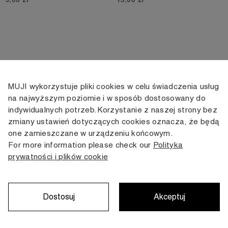
MUJI wykorzystuje pliki cookies w celu świadczenia usług
KONTAKT
KONTO
INFORMACJE
na najwyższym poziomie i w sposób dostosowany do
indywidualnych potrzeb. Korzystanie z naszej strony bez
+48 505 166 958
Moje konto
Dostawa
zmiany ustawień dotyczących cookies oznacza, że będą
zamowienia@muji.com.pl
Historia
Zwroty i wymiana
one zamieszczane w urządzeniu końcowym.
zamówień
Regulamin
For more information please check our
Polityka
Infolinia czynna
od poniedziałku do piątku
prywatności i plików cookie
Polityka
w godzinach 10:00 -16:00
prywatności
Karta stałego
Klienta
Dostosuj
Akceptuj
Copyright © MUJI, 2022. All rights reserved.