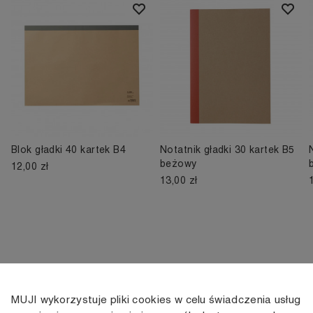
Blok gładki 40 kartek B4
Notatnik gładki 30 kartek B5
beżowy
12,00 zł
13,00 zł
MUJI wykorzystuje pliki cookies w celu świadczenia usług
KONTAKT
KONTO
INFORMACJE