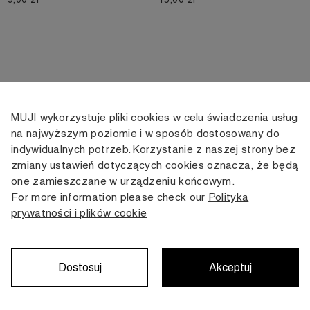
MUJI wykorzystuje pliki cookies w celu świadczenia usług
KONTAKT
KONTO
INFORMACJE
na najwyższym poziomie i w sposób dostosowany do
indywidualnych potrzeb. Korzystanie z naszej strony bez
+48 505 166 958
Moje konto
Dostawa
zmiany ustawień dotyczących cookies oznacza, że będą
zamowienia@muji.com.pl
Historia
Zwroty i wymiana
one zamieszczane w urządzeniu końcowym.
zamówień
Regulamin
For more information please check our
Polityka
Infolinia czynna
od poniedziałku do piątku
prywatności i plików cookie
Polityka
w godzinach 10:00 -16:00
prywatności
Karta stałego
Klienta
Dostosuj
Akceptuj
Copyright © MUJI, 2022. All rights reserved.