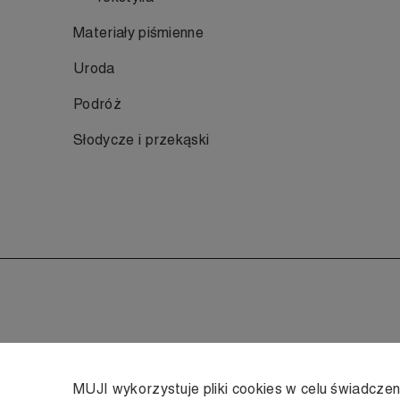
Materiały piśmienne
Uroda
Podróż
Słodycze i przekąski
MUJI wykorzystuje pliki cookies w celu świadcze