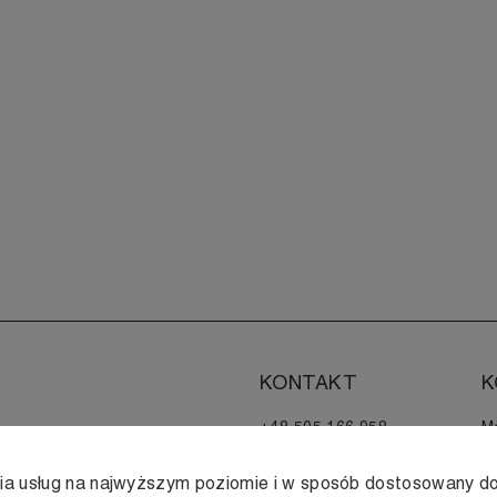
KONTAKT
K
+48 505 166 958
M
zamowienia@muji.com.pl
H
nia usług na najwyższym poziomie i w sposób dostosowany do
Infolinia czynna