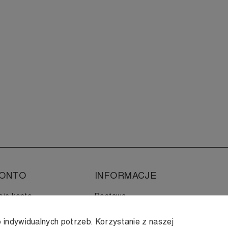
ONTO
INFORMACJE
oje konto
Dostawa
istoria zamówień
Zwroty i wymiana
 indywidualnych potrzeb. Korzystanie z naszej
Regulamin