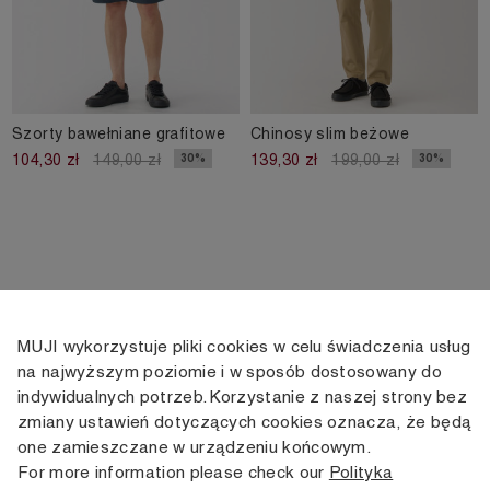
Szorty bawełniane grafitowe
Chinosy slim beżowe
30%
30%
104,30 zł
149,00 zł
139,30 zł
199,00 zł
MUJI wykorzystuje pliki cookies w celu świadczenia usług
KONTAKT
KONTO
INFORMACJE
na najwyższym poziomie i w sposób dostosowany do
indywidualnych potrzeb. Korzystanie z naszej strony bez
+48 505 166 958
Moje konto
Dostawa
zmiany ustawień dotyczących cookies oznacza, że będą
zamowienia@muji.com.pl
Historia
Zwroty i wymiana
one zamieszczane w urządzeniu końcowym.
zamówień
Regulamin
For more information please check our
Polityka
Infolinia czynna