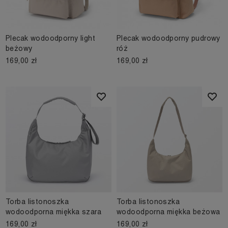
Plecak wodoodporny light
Plecak wodoodporny pudrowy
beżowy
róż
169,00 zł
169,00 zł
Torba listonoszka
Torba listonoszka
wodoodporna miękka szara
wodoodporna miękka beżowa
169,00 zł
169,00 zł