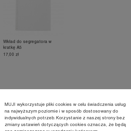
Wkład do segregatora w
kratkę A5
17,00 zł
MUJI wykorzystuje pliki cookies w celu świadczenia usług
KONTAKT
KONTO
INFORMACJE
na najwyższym poziomie i w sposób dostosowany do
indywidualnych potrzeb. Korzystanie z naszej strony bez
+48 505 166 958
Moje konto
Dostawa
zmiany ustawień dotyczących cookies oznacza, że będą
zamowienia@muji.com.pl
Historia
Zwroty i wymiana