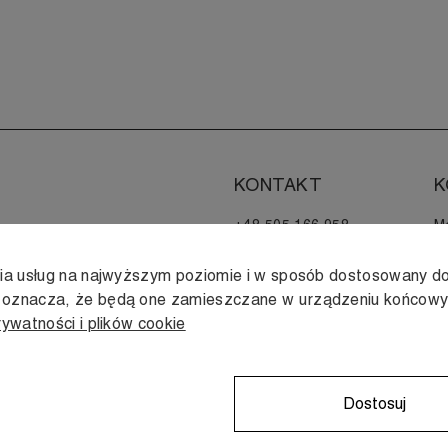
KONTAKT
K
+48 505 166 958
M
zamowienia@muji.com.pl
H
nia usług na najwyższym poziomie i w sposób dostosowany do
Infolinia czynna
s oznacza, że będą one zamieszczane w urządzeniu końcow
od poniedziałku do piątku
rywatności i plików cookie
w godzinach 10:00 -16:00
Dostosuj