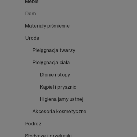
Meble
Dom
Materiały piśmienne
Uroda
Pielęgnacja twarzy
Pielęgnacja ciała
Dłonie i stopy
Kąpiel i prysznic
Higiena jamy ustnej
Akcesoria kosmetyczne
Podróż
Słodycze i przekąski