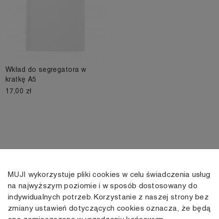
Wkład do segregatora w
kratkę A5
17,00 zł
MUJI wykorzystuje pliki cookies w celu świadczenia usług
KONTAKT
KONTO
INFORMACJE
na najwyższym poziomie i w sposób dostosowany do
indywidualnych potrzeb. Korzystanie z naszej strony bez
+48 505 166 958
Moje konto
Dostawa
zmiany ustawień dotyczących cookies oznacza, że będą
zamowienia@muji.com.pl
Historia
Zwroty i wymiana