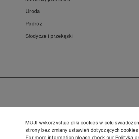
Uroda
Podróż
Słodycze i przekąski
MUJI wykorzystuje pliki cookies w celu świadcze
strony bez zmiany ustawień dotyczących cookie
For more information please check our
Polityka p