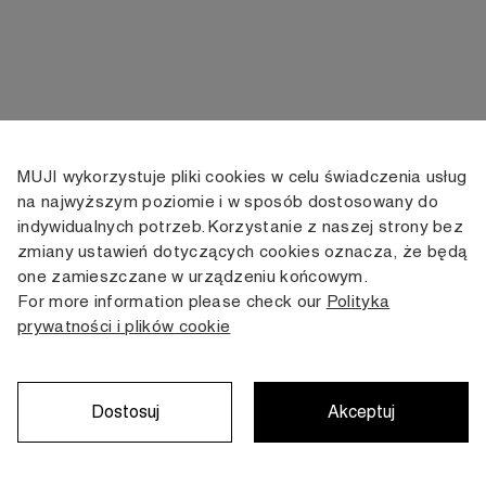
MUJI wykorzystuje pliki cookies w celu świadczenia usług
KONTAKT
KONTO
INFORMACJE
na najwyższym poziomie i w sposób dostosowany do
indywidualnych potrzeb. Korzystanie z naszej strony bez
+48 505 166 958
Moje konto
Dostawa
zmiany ustawień dotyczących cookies oznacza, że będą
zamowienia@muji.com.pl
Historia
Zwroty i wymiana
one zamieszczane w urządzeniu końcowym.
zamówień
Regulamin
For more information please check our
Polityka
Infolinia czynna
od poniedziałku do piątku
prywatności i plików cookie
Polityka
w godzinach 10:00 -16:00
prywatności
Karta stałego
Klienta
Dostosuj
Akceptuj
Copyright © MUJI, 2022. All rights reserved.