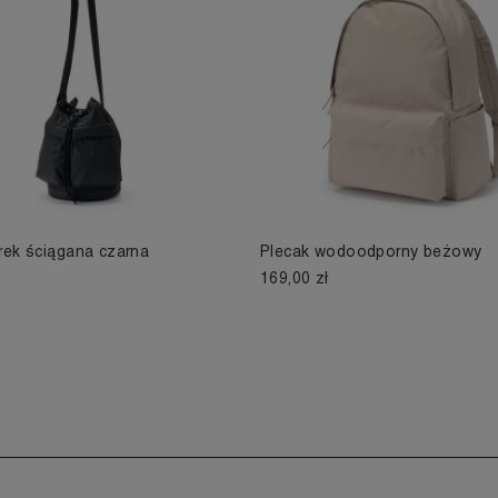
rek ściągana czarna
Plecak wodoodporny beżowy
169,00 zł