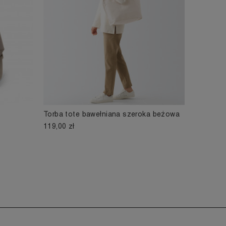
Torba tote bawełniana szeroka beżowa
119,00 zł