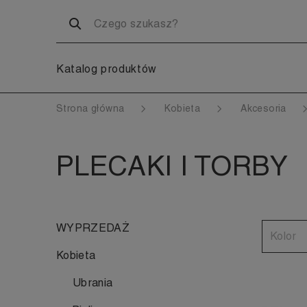
Katalog produktów
Strona główna
Kobieta
Akcesoria
PLECAKI I TORBY
WYPRZEDAŻ
Kolor
Kobieta
Ubrania