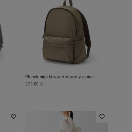
Plecak miękki wodoodporny camel
279,00 zł