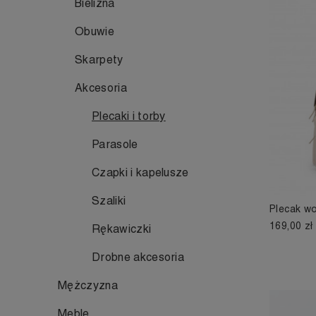
Bielizna
Obuwie
Skarpety
Akcesoria
Plecaki i torby
Parasole
Czapki i kapelusze
Szaliki
Plecak w
169,00 zł
Rękawiczki
Drobne akcesoria
Mężczyzna
Meble