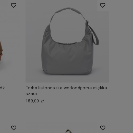
róż
Torba listonoszka wodoodporna miękka
szara
169,00 zł