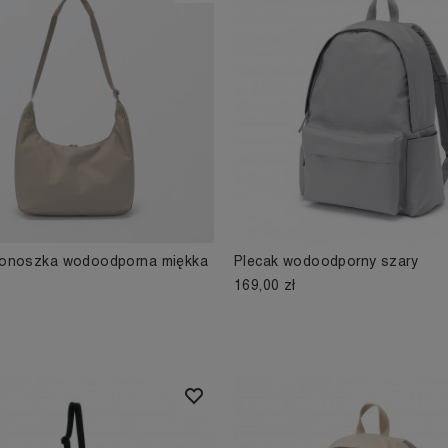
stonoszka wodoodporna miękka
Plecak wodoodporny szary
169,00 zł