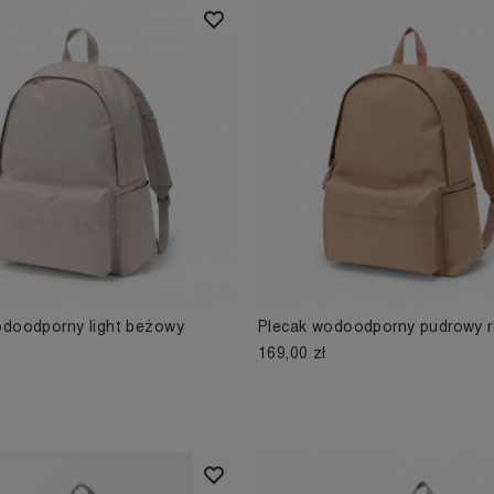
odoodporny light beżowy
Plecak wodoodporny pudrowy 
169,00 zł