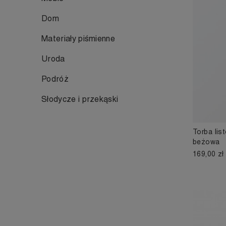
Dom
Materiały piśmienne
Uroda
Podróż
Słodycze i przekąski
Torba li
beżowa
169,00 zł