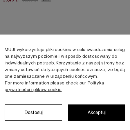
MUJI wykorzystuje pliki cookies w celu świadczenia usług
KONTAKT
KONTO
INFORMACJE
na najwyższym poziomie i w sposób dostosowany do
indywidualnych potrzeb. Korzystanie z naszej strony bez
+48 505 166 958
Moje konto
Dostawa
zmiany ustawień dotyczących cookies oznacza, że będą
zamowienia@muji.com.pl
Historia
Zwroty i wymiana
one zamieszczane w urządzeniu końcowym.
zamówień
Regulamin
For more information please check our
Polityka
Infolinia czynna
od poniedziałku do piątku
prywatności i plików cookie
Polityka
w godzinach 10:00 -16:00
prywatności
Karta stałego
Klienta
Dostosuj
Akceptuj
Copyright © MUJI, 2022. All rights reserved.