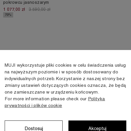
pokrowcu jasnoszarym
1 077,00 zł
3 590,00 zł
70%
MUJI wykorzystuje pliki cookies w celu świadczenia usług
KONTAKT
KONTO
INFORMACJE
na najwyższym poziomie i w sposób dostosowany do
indywidualnych potrzeb. Korzystanie z naszej strony bez
+48 505 166 958
Moje konto
Dostawa
zmiany ustawień dotyczących cookies oznacza, że będą
zamowienia@muji.com.pl
Historia
Zwroty i wymiana
one zamieszczane w urządzeniu końcowym.
zamówień
Regulamin
For more information please check our
Polityka
Infolinia czynna
od poniedziałku do piątku
prywatności i plików cookie
Polityka
w godzinach 10:00 -16:00
prywatności
Karta stałego
Klienta
Dostosuj
Akceptuj