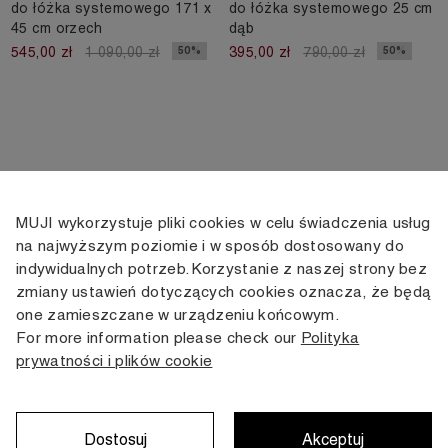
do łóżka systemowego 171 x
do łóżka systemowego 25 cm
45 cm orzech
dąb
50%
50%
545,00 zł
1 090,00 zł
395,00 zł
790,00 zł
MUJI wykorzystuje pliki cookies w celu świadczenia usług
KONTAKT
KONTO
INFORMACJE
na najwyższym poziomie i w sposób dostosowany do
indywidualnych potrzeb. Korzystanie z naszej strony bez
+48 505 166 958
Moje konto
Dostawa
zmiany ustawień dotyczących cookies oznacza, że będą
zamowienia@muji.com.pl
Historia
Zwroty i wymiana
one zamieszczane w urządzeniu końcowym.
zamówień
Regulamin
For more information please check our
Polityka
Infolinia czynna
od poniedziałku do piątku
prywatności i plików cookie
Polityka
w godzinach 10:00 -16:00
prywatności
Karta stałego
Klienta
Dostosuj
Akceptuj