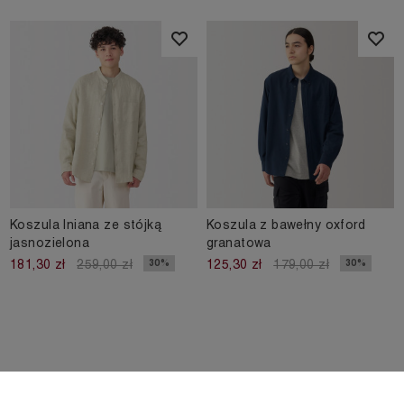
Koszula lniana ze stójką
Koszula z bawełny oxford
jasnozielona
granatowa
30%
30%
181,30 zł
259,00 zł
125,30 zł
179,00 zł