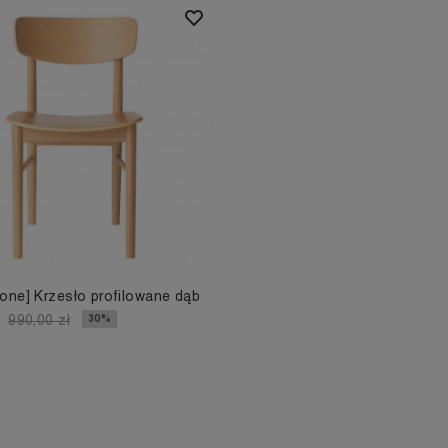
one] Krzesło profilowane dąb
30%
990,00 zł