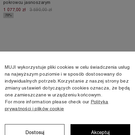
pokrowcu jasnoszarym
1 077,00 zł
3 590,00 zł
70%
MUJI wykorzystuje pliki cookies w celu świadczenia usług
KONTAKT
KONTO
INFORMACJE
na najwyższym poziomie i w sposób dostosowany do
indywidualnych potrzeb. Korzystanie z naszej strony bez
+48 505 166 958
Moje konto
Dostawa
zmiany ustawień dotyczących cookies oznacza, że będą
zamowienia@muji.com.pl
Historia
Zwroty i wymiana
one zamieszczane w urządzeniu końcowym.
zamówień
Regulamin
For more information please check our
Polityka
Infolinia czynna
od poniedziałku do piątku
prywatności i plików cookie
Polityka
w godzinach 10:00 -16:00
prywatności
Karta stałego
Klienta
Dostosuj
Akceptuj