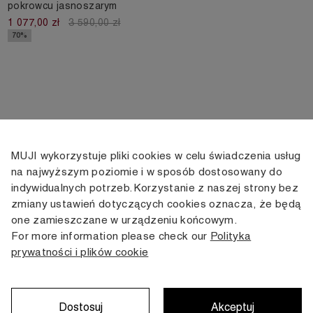
pokrowcu jasnoszarym
1 077,00 zł
3 590,00 zł
70%
MUJI wykorzystuje pliki cookies w celu świadczenia usług
KONTAKT
KONTO
INFORMACJE
na najwyższym poziomie i w sposób dostosowany do
indywidualnych potrzeb. Korzystanie z naszej strony bez
+48 505 166 958
Moje konto
Dostawa
zmiany ustawień dotyczących cookies oznacza, że będą
zamowienia@muji.com.pl
Historia
Zwroty i wymiana
one zamieszczane w urządzeniu końcowym.
zamówień
Regulamin
For more information please check our
Polityka
Infolinia czynna
od poniedziałku do piątku
prywatności i plików cookie
Polityka
w godzinach 10:00 -16:00
prywatności
Karta stałego
Klienta
Dostosuj
Akceptuj