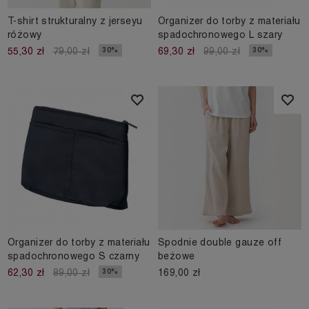
T-shirt strukturalny z jerseyu
Organizer do torby z materiału
różowy
spadochronowego L szary
30%
30%
55,30 zł
79,00 zł
69,30 zł
99,00 zł
Organizer do torby z materiału
Spodnie double gauze off
spadochronowego S czarny
beżowe
169,00 zł
30%
62,30 zł
89,00 zł