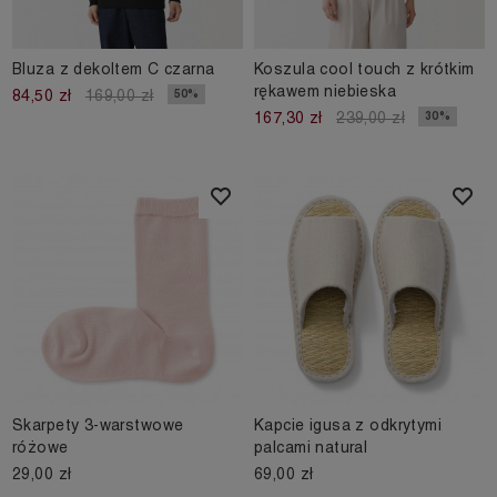
Bluza z dekoltem C czarna
Koszula cool touch z krótkim
rękawem niebieska
50%
84,50 zł
169,00 zł
30%
167,30 zł
239,00 zł
Skarpety 3-warstwowe
Kapcie igusa z odkrytymi
różowe
palcami natural
29,00 zł
69,00 zł