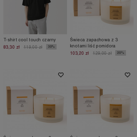
T-shirt cool touch czarny
Świeca zapachowa z 3
knotami liść pomidora
30%
83,30 zł
119,00 zł
20%
103,20 zł
129,00 zł