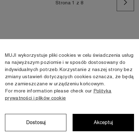
Na
Strona 1 z 8
MUJI wykorzystuje pliki cookies w celu świadczenia usług
KONTAKT
KONTO
INFORMACJE
na najwyższym poziomie i w sposób dostosowany do
indywidualnych potrzeb. Korzystanie z naszej strony bez
+48 505 166 958
Moje konto
Dostawa
zmiany ustawień dotyczących cookies oznacza, że będą
zamowienia@muji.com.pl
Historia
Zwroty i wymiana
one zamieszczane w urządzeniu końcowym.
zamówień
Regulamin
For more information please check our
Polityka
Infolinia czynna
od poniedziałku do piątku
prywatności i plików cookie
Polityka
w godzinach 10:00 -16:00
prywatności
Karta stałego
Klienta
Dostosuj
Akceptuj
Copyright © MUJI, 2022. All rights reserved.