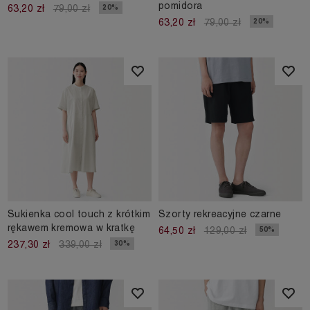
pomidora
20%
63,20 zł
79,00 zł
20%
63,20 zł
79,00 zł
Sukienka cool touch z krótkim
Szorty rekreacyjne czarne
rękawem kremowa w kratkę
50%
64,50 zł
129,00 zł
30%
237,30 zł
339,00 zł