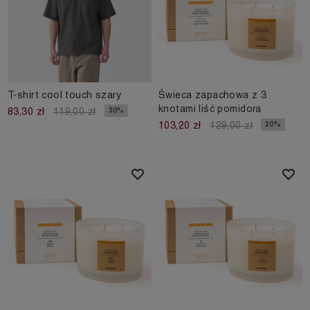
T-shirt cool touch szary
Świeca zapachowa z 3
knotami liść pomidora
30%
83,30 zł
119,00 zł
20%
103,20 zł
129,00 zł