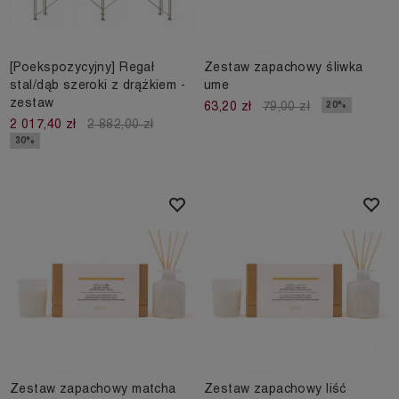
[Poekspozycyjny] Regał
Zestaw zapachowy śliwka
stal/dąb szeroki z drążkiem -
ume
zestaw
20%
63,20 zł
79,00 zł
2 017,40 zł
2 882,00 zł
30%
Zestaw zapachowy matcha
Zestaw zapachowy liść