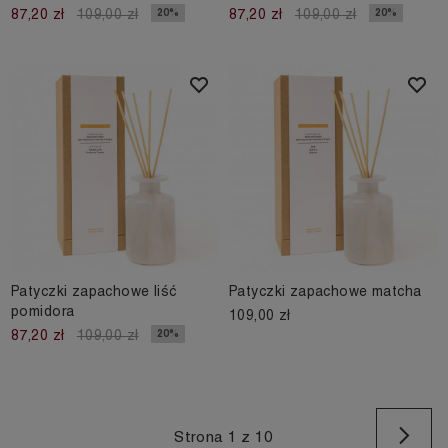
20%
20%
87,20 zł
109,00 zł
87,20 zł
109,00 zł
Patyczki zapachowe liść
Patyczki zapachowe matcha
pomidora
109,00 zł
20%
87,20 zł
109,00 zł
Na
Strona 1 z 10