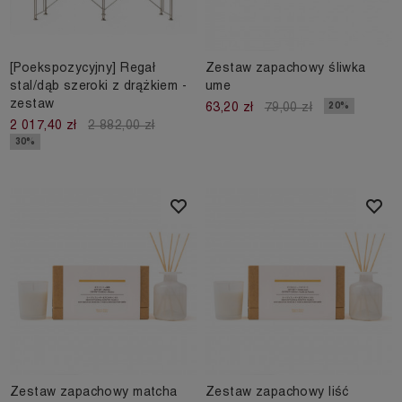
[Poekspozycyjny] Regał
Zestaw zapachowy śliwka
stal/dąb szeroki z drążkiem -
ume
zestaw
20%
63,20 zł
79,00 zł
2 017,40 zł
2 882,00 zł
30%
Zestaw zapachowy matcha
Zestaw zapachowy liść