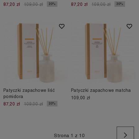
20%
20%
87,20 zł
109,00 zł
87,20 zł
109,00 zł
Patyczki zapachowe liść
Patyczki zapachowe matcha
pomidora
109,00 zł
20%
87,20 zł
109,00 zł
Na
Strona 1 z 10