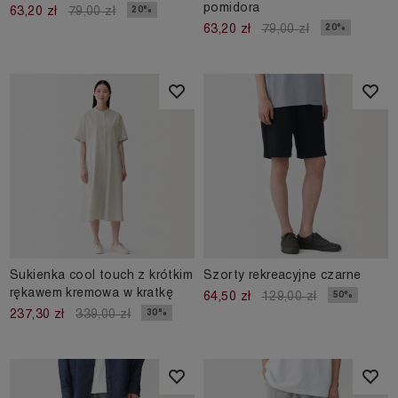
pomidora
20%
63,20 zł
79,00 zł
20%
63,20 zł
79,00 zł
Sukienka cool touch z krótkim
Szorty rekreacyjne czarne
rękawem kremowa w kratkę
50%
64,50 zł
129,00 zł
30%
237,30 zł
339,00 zł