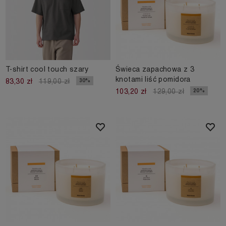
T-shirt cool touch szary
Świeca zapachowa z 3
knotami liść pomidora
30%
83,30 zł
119,00 zł
20%
103,20 zł
129,00 zł